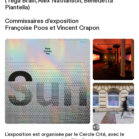
(Tega Brain, Alex Nathanson, Benedetta
Piantella)
Com­mis­saires d’ex­po­si­tion
Françoise Poos et Vincent Crapon
+9
L’ex­po­si­tion est organisée par le Cercle Cité, avec le