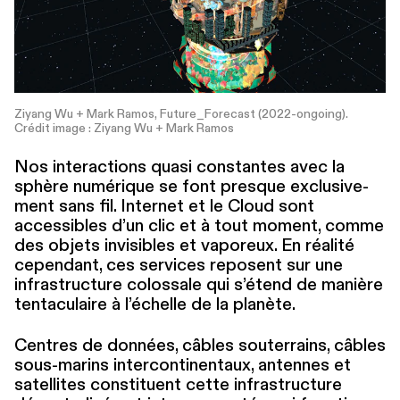
Ziyang Wu + Mark Ramos, Future_Forecast (2022-ongoing).
Crédit image : Ziyang Wu + Mark Ramos
Nos inter­ac­tions quasi constantes avec la
sphère numérique se font presque exclu­sive­
ment sans fil. Internet et le Cloud sont
accessibles d’un clic et à tout moment, comme
des objets invisibles et vaporeux. En réalité
cependant, ces services reposent sur une
infra­struc­ture colossale qui s’étend de manière
ten­tac­u­laire à l’échelle de la planète.
Centres de données, câbles souterrains, câbles
sous-marins inter­con­ti­nen­taux, antennes et
satellites constituent cette infra­struc­ture