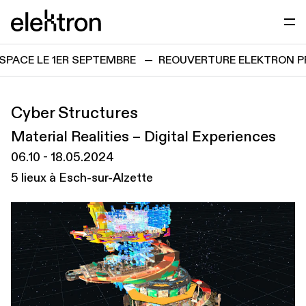
Passer directement au contenu
elektron
 LE 1ER SEPTEMBRE
—
REOUVERTURE ELEKTRON PROJEC
Cyber Struc­tures
Mate­r­i­al Real­i­ties – Dig­i­tal Expe­ri­ences
06.10
-
18.05.2024
5 lieux à Esch-sur-Alzette