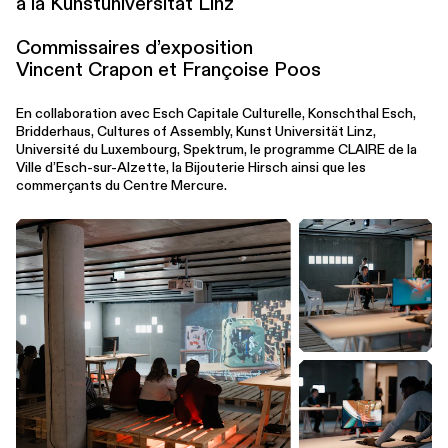
à la Kun­stu­ni­ver­sität Linz
Com­mis­saires d’ex­po­si­tion
Vincent Crapon et Françoise Poos
En col­lab­o­ra­tion avec Esch Capitale Culturelle, Konschthal Esch,
Bridderhaus, Cultures of Assembly, Kunst Universität Linz,
Université du Luxembourg, Spektrum, le programme CLAIRE de la
Ville d’Esch-sur-Alzette, la Bijouterie Hirsch ainsi que les
commerçants du Centre Mercure.