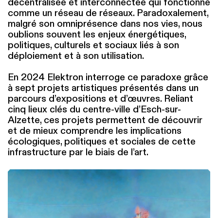
décen­tral­isée et inter­con­nec­tée qui fonctionne
comme un réseau de réseaux. Para­doxale­ment,
malgré son omniprésence dans nos vies, nous
oublions souvent les enjeux énergé­tiques,
politiques, culturels et sociaux liés à son
déploiement et à son utilisation.
En 2024 Elektron interroge ce paradoxe grâce
à sept projets artistiques présentés dans un
parcours d’ex­po­si­tions et d’œuvres. Reliant
cinq lieux clés du centre-ville d’Esch-sur-
Alzette, ces projets permettent de découvrir
et de mieux comprendre les impli­ca­tions
écologiques, politiques et sociales de cette
infra­struc­ture par le biais de l’art.