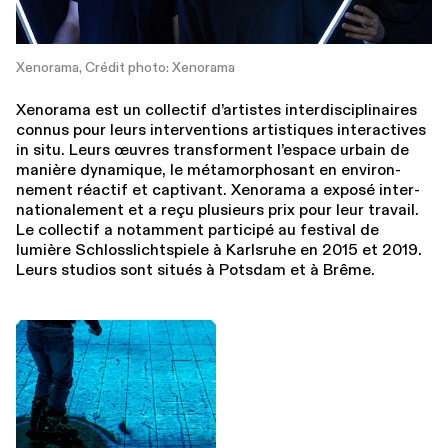
Xenorama, Crédit photo: Xenorama
Xenorama est un collectif d’artistes inter­dis­ci­plinaires
connus pour leurs inter­ven­tions artistiques inter­ac­tives
in situ. Leurs œuvres trans­for­ment l’espace urbain de
manière dynamique, le méta­mor­phosant en envi­ron­
nement réactif et captivant. Xenorama a exposé inter­
na­tionale­ment et a reçu plusieurs prix pour leur travail.
Le collectif a notamment participé au festival de
lumière Schlosslicht­spiele à Karlsruhe en 2015 et 2019.
Leurs studios sont situés à Potsdam et à Brême.