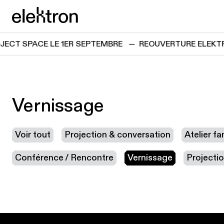
Passer directement au contenu
elektron
ECT SPACE LE 1ER SEPTEMBRE
—
REOUVERTURE ELEKTR
Vernissage
Voir tout
Projection & conversation
Atelier fam
Conférence / Rencontre
Vernissage
Projecti