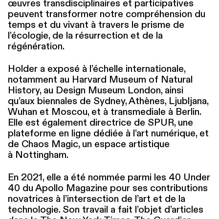
œuvres trans­dis­ci­plinaires et par­tic­i­pa­tives
peuvent transformer notre com­préhen­sion du
temps et du vivant à travers le prisme de
l’écologie, de la résur­rec­tion et de la
régénération.
Holder a exposé à l’échelle inter­na­tionale,
notamment au Harvard Museum of Natural
History, au Design Museum London, ainsi
qu’aux biennales de Sydney, Athènes, Ljubljana,
Wuhan et Moscou, et à trans­me­di­ale à Berlin.
Elle est également directrice de SPUR, une
plateforme en ligne dédiée à l’art numérique, et
de Chaos Magic, un espace artistique
à Nottingham.
En 2021, elle a été nommée parmi les 40 Under
40 du Apollo Magazine pour ses con­tri­bu­tions
novatrices à l’intersection de l’art et de la
technologie. Son travail a fait l’objet d’articles