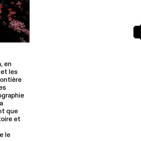
n, en
 et les
rontière
ues
gra­phie
la
nt que
toire et
s
e le