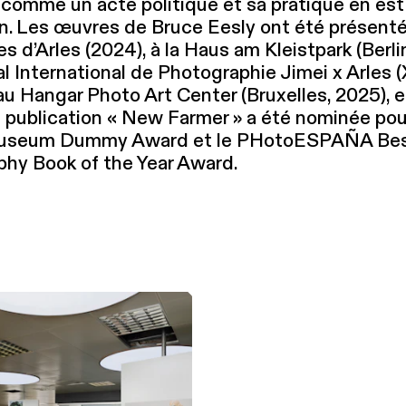
 comme un acte politique et sa pratique en est
on. Les œuvres de Bruce Eesly ont été présent
 d’Arles (2024), à la Haus am Kleistpark (Berli
l Inter­na­tion­al de Pho­togra­phie Jimei x Arles 
au Hangar Photo Art Center (Bruxelles, 2025), 
a publication « New Farmer » a été nominée pou
Mu­se­um Dummy Award et le PHotoESPAÑA Be
hy Book of the Year Award.