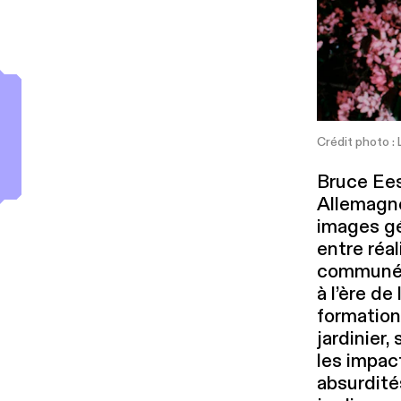
Crédit photo : 
Bruce Eesl
Allemagne.
images gén
entre réal
communéme
à l’ère de 
formation
jardinier,
les impacts
absurdité