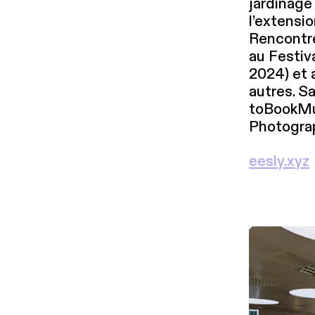
jardinage
l’extensi
Rencontres
au Festiva
2024) et 
autres. S
to­Book­
Photograp
eesly.xyz