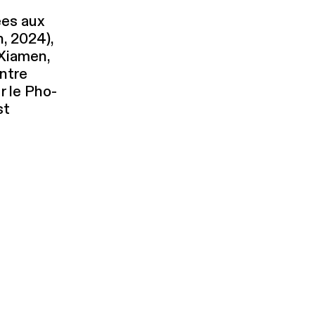
ées aux
n, 2024),
(Xiamen,
entre
r le Pho­
st