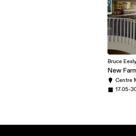
Bruce Eesl
New Far
Centre 
17.05
-
30