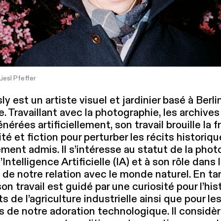
Liesl Pfeffer
y est un artiste visuel et jardinier basé à Berli
 Travaillant avec la pho­togra­phie, les archives
érées arti­fi­cielle­ment, son travail brouille la f
ité et fiction pour perturber les récits historiq
nt admis. Il s’intéresse au statut de la pho­to
l’In­tel­li­gence Arti­fi­cielle (IA) et à son rôle dans 
 de notre relation avec le monde naturel. En ta
 son travail est guidé par une curiosité pour l’his
 de l’a­gri­cul­ture indus­trielle ainsi que pour le
s de notre adoration tech­nologique. Il considèr